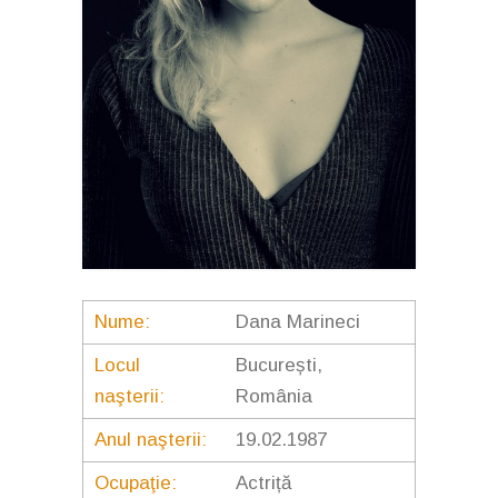
Nume:
Dana Marineci
Locul
București,
naşterii:
România
Anul naşterii:
19.02.1987
Ocupaţie:
Actriță