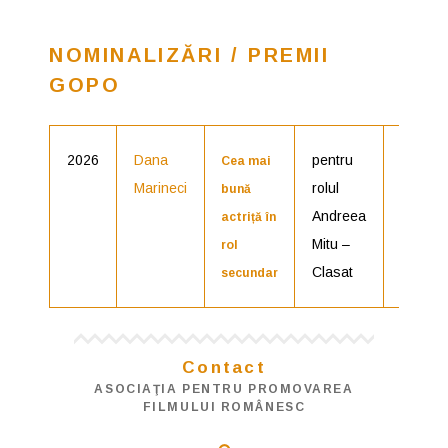
NOMINALIZĂRI / PREMII
GOPO
2026
Dana
pentru
Nomina
Cea mai
Marineci
rolul
bună
Andreea
actriță în
Mitu –
rol
Clasat
secundar
Contact
ASOCIAŢIA PENTRU PROMOVAREA
FILMULUI ROMÂNESC