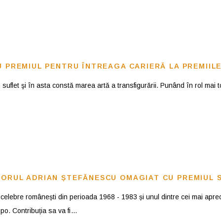
U PREMIUL PENTRU ÎNTREAGA CARIERĂ LA PREMIIL
uflet şi în asta constă marea artă a transfigurării. Punând în rol mai t
DORUL ADRIAN ȘTEFĂNESCU OMAGIAT CU PREMIUL 
e celebre românești din perioada 1968 - 1983 și unul dintre cei mai aprec
po. Contribuția sa va fi