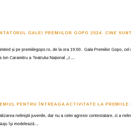
ENTATORUL GALEI PREMIILOR GOPO 2024. CINE SU
ited și pe premiilegopo.ro, de la ora 19:00. Gala Premiilor Gopo, cel 
 Ion Caramitru a Teatrului Național ,,I.
EMIUL PENTRU ÎNTREAGA ACTIVITATE LA PREMIILE
alizarea neliniştii juvenile, dar nu a celei agresiv contestatare, ci a nelin
e Nuţu îşi modelează