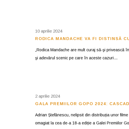
10 aprilie 2024
RODICA MANDACHE VA FI DISTINSĂ C
„Rodica Mandache are mult curaj să-şi privească în s
şi adevărul scenic pe care în aceste cazuri
2 aprilie 2024
GALA PREMIILOR GOPO 2024: CASCA
Adrian Ștefănescu, nelipsit din distribuția unor film
omagiat la cea de-a 18-a ediție a Galei Premiilor Go