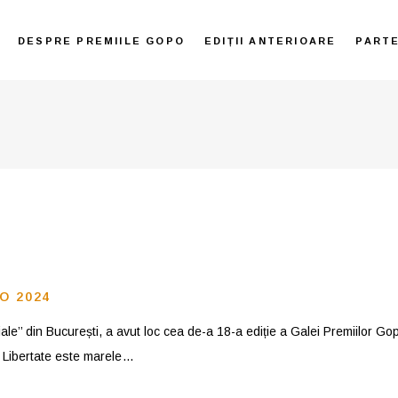
DESPRE PREMIILE GOPO
EDIȚII ANTERIOARE
PART
O 2024
agiale’’ din București, a avut loc cea de-a 18-a ediție a Galei Premiilor G
. Libertate este marele