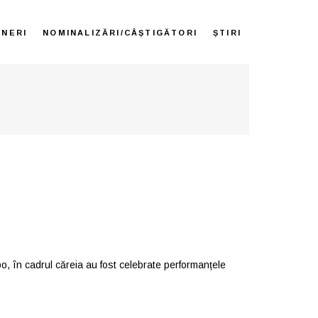
ENERI
NOMINALIZĂRI/CÂȘTIGĂTORI
ȘTIRI
opo, în cadrul căreia au fost celebrate performanțele