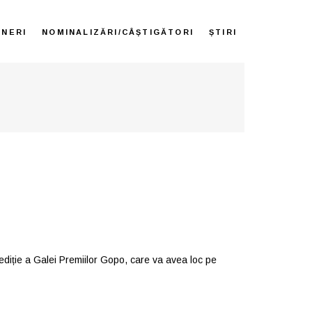
ENERI
NOMINALIZĂRI/CÂȘTIGĂTORI
ȘTIRI
 ediție a Galei Premiilor Gopo, care va avea loc pe