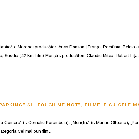
ică a Maronei producător: Anca Damian | Franța, România, Belgia (A
, Suedia (42 Km Film) Monștri. producători: Claudiu Mitcu, Robert Fița
„PARKING” ȘI „TOUCH ME NOT”, FILMELE CU CELE M
La Gomera” (r. Corneliu Porumboiu), „Monștri.” (r. Marius Olteanu), „Par
 categoria Cel mai bun film