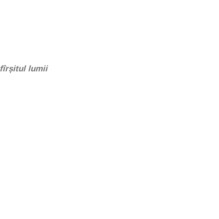
îrșitul lumii