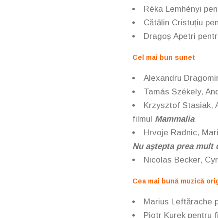
Réka Lemhényi pent
Cătălin Cristuțiu pe
Dragoș Apetri pentr
Cel mai bun sunet
Alexandru Dragomir
Tamás Székely, And
Krzysztof Stasiak, 
filmul
Mammalia
Hrvoje Radnic, Mari
Nu aștepta prea mult de
Nicolas Becker, Cyr
Cea mai bună muzică ori
Marius Leftărache
Piotr Kurek
pentru f