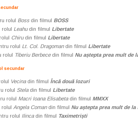
 secundar
ru rolul
Boss
din filmul
BOSS
 rolul
Leahu
din filmul
Libertate
olul
Chiru
din filmul
Libertate
ntru rolul
Lt. Col. Dragoman
din filmul
Libertate
 rolul
Tiberiu Berbece
din filmul
Nu aștepta prea mult de la
rol secundar
olul
Vecina
din filmul
Încă două lozuri
ru rolul
Stela
din filmul
Libertate
ru rolul
Macri Ioana Elisabeta
din filmul
MMXX
 rolul
Angela Coman
din filmul
Nu aștepta prea mult de la s
tru rolul
Ilinca
din filmul
Taximetriști