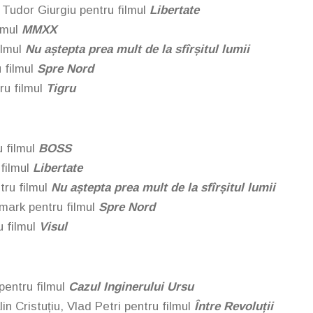
 Tudor Giurgiu pentru filmul
Libertate
ilmul
MMXX
ilmul
Nu aștepta prea mult de la sfîrșitul lumii
 filmul
Spre Nord
ru filmul
Tigru
u filmul
BOSS
filmul
Libertate
tru filmul
Nu aștepta prea mult de la sfîrșitul lumii
mark pentru filmul
Spre Nord
 filmul
Visul
entru filmul
Cazul Inginerului Ursu
in Cristuțiu, Vlad Petri pentru filmul
Între Revoluții