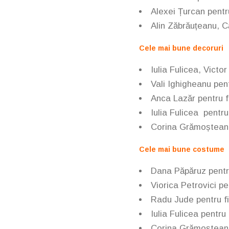
Alexei Țurcan
pentr
Alin Zăbrăuțeanu, C
Cele mai bune decoruri
Iulia Fulicea, Victo
Vali Ighigheanu
pen
Anca Lazăr
pentru 
Iulia Fulicea
pentru
Corina Grămoștean
Cele mai bune costume
Dana Păpăruz
pentr
Viorica Petrovici
pen
Radu Jude
pentru f
Iulia Fulicea
pentru 
Corina Grămoștean