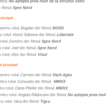
ilmul
Nu aștepta prea mult de la sfîrșitul lumii
 filmul
Spre Nord
rincipal
entru rolul
Bogdan
din filmul
BOSS
u rolul
Viorel Stănese
din filmul
Libertate
rolul
Dumitru
din filmul
Spre Nord
 rolul
Joel
din filmul
Spre Nord
 rolul
Alex
din filmul
Visul
l principal
entru rolul
Carmen
din filmul
Dark Ages
ntru rolul
Consuelo
din filmul
MMXX
tru rolul
Oana Pfeifer
din filmul
MMXX
ntru rolul
Angela Răducanu
din filmul
Nu aștepta prea mult 
u rolul
Vera
din filmul
Tigru