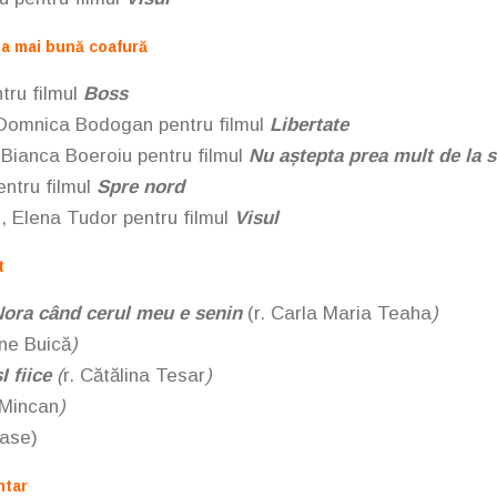
ea mai bună coafură
tru filmul
Boss
 Domnica Bodogan
pentru filmul
Libertate
Bianca Boeroiu
pentru filmul
Nu aștepta prea mult de la sf
entru filmul
Spre nord
, Elena Tudor
pentru filmul
Visul
t
ora când cerul meu e senin
(r.
Carla Maria Teaha
)
ne Buică
)
I fiice
(
r.
Cătălina Tesar
)
 Mincan
)
nase)
ntar