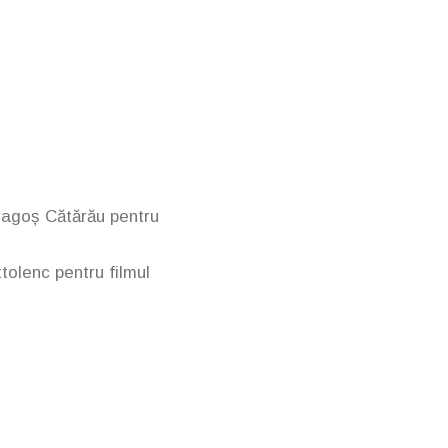
Dragoș Cătărău
pentru
ttolenc
pentru filmul