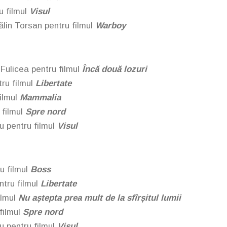
u filmul
Visul
ălin Torsan
pentru filmul
Warboy
r Fulicea
pentru filmul
Încă două lozuri
tru filmul
Libertate
filmul
Mammalia
 filmul
Spre nord
u
pentru filmul
Visul
u filmul
Boss
tru filmul
Libertate
ilmul
Nu aștepta prea mult de la sfîrșitul lumii
filmul
Spre nord
u
pentru filmul
Visul