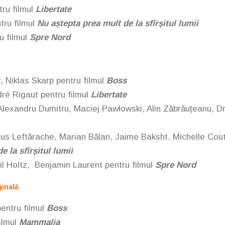
ru filmul
Libertate
ntru filmul
Nu aștepta prea mult de la sfîrșitul lumii
u filmul
Spre Nord
, Niklas Skarp
pentru filmul
Boss
ré Rigaut
pentru filmul
Libertate
Alexandru Dumitru, Maciej Pawłowski, Alin Zăbrăuțeanu, 
us Leftărache, Marian Bălan, Jaime Baksht, Michelle Cou
 la sfîrșitul lumii
il Holtz, Benjamin Laurent
pentru filmul
Spre Nord
ginală
pentru filmul
Boss
ilmul
Mammalia