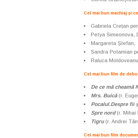
Cel mai bun machiaj și c
Gabriela Crețan
pen
Petya Simeonova,
Margareta Ștefan, 
Sandra Potamian
p
Raluca Moldoveanu
Cel mai bun film de debu
De ce mă cheamă N
Mrs. Buică
(r.
Euge
Pocalul.Despre fii ș
Spre nord
(r.
Mihai
Tigru
(r. Andrei Tă
Cel mai bun film docume