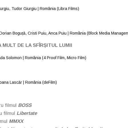
urgiu, Tudor Giurgiu | România (Libra Films)
 Dorian Boguță, Cristi Puiu, Anca Puiu | România (Block Media Manag
 MULT DE LA SFÎRȘITUL LUMII
 Ada Solomon | România (4 Proof Film, Micro Film)
Ioana Lascăr | România (deFilm)
u filmul
BOSS
u filmul
Libertate
ilmul
MMXX