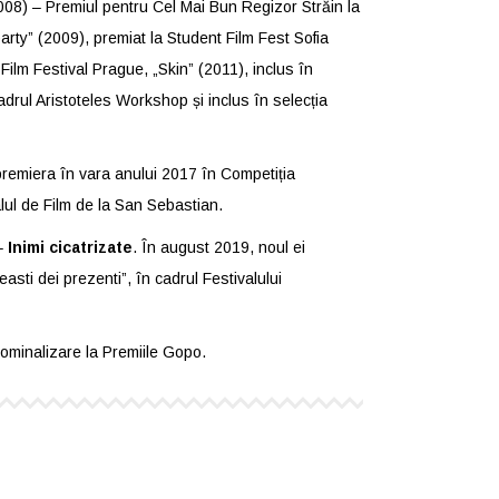
08) – Premiul pentru Cel Mai Bun Regizor Străin la
arty” (2009), premiat la Student Film Fest Sofia
 Film Festival Prague, „Skin” (2011), inclus în
adrul Aristoteles Workshop și inclus în selecția
remiera în vara anului 2017 în Competiția
valul de Film de la San Sebastian.
 –
Inimi cicatrizate
. În august 2019, noul ei
neasti dei prezenti”, în cadrul Festivalului
nominalizare la Premiile Gopo.