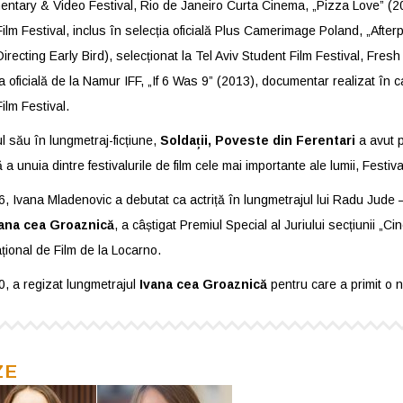
ntary & Video Festival, Rio de Janeiro Curta Cinema, „Pizza Love” (20
ilm Festival, inclus în selecția oficială Plus Camerimage Poland, „Afterp
irecting Early Bird), selecționat la Tel Aviv Student Film Festival, Fresh
a oficială de la Namur IFF, „If 6 Was 9” (2013), documentar realizat în c
ilm Festival.
l său în lungmetraj-ficțiune,
Soldații, Poveste din Ferentari
a avut p
ă a unuia dintre festivalurile de film cele mai importante ale lumii, Festi
6, Ivana Mladenovic a debutat ca actriță în lungmetrajul lui Radu Jude
ana cea Groaznică
, a câștigat Premiul Special al Juriului secțiunii „Ci
țional de Film de la Locarno.
0, a regizat lungmetrajul
Ivana cea Groaznică
pentru care a primit o 
ZE