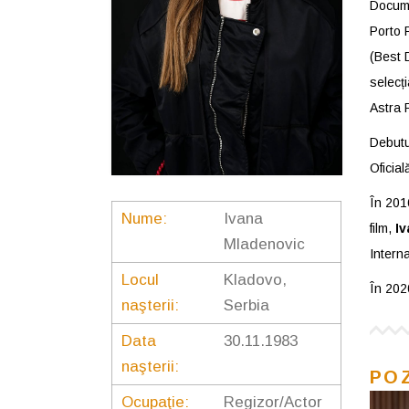
Docume
Porto F
(Best D
selecți
Astra F
Debutu
Oficial
În 201
Nume:
Ivana
film,
Iv
Mladenovic
Interna
Locul
Kladovo,
În 202
naşterii:
Serbia
Data
30.11.1983
naşterii:
PO
Ocupaţie:
Regizor/Actor