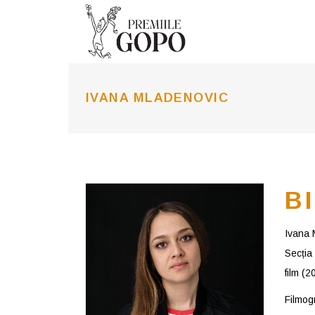
IVANA MLADENOVIC
B
Ivana 
Secția
film (2
Filmog