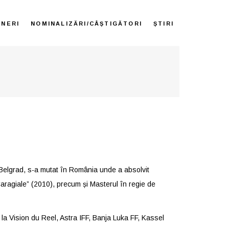
ENERI
NOMINALIZĂRI/CÂȘTIGĂTORI
ȘTIRI
 Belgrad, s-a mutat în România unde a absolvit
Caragiale” (2010), precum și Masterul în regie de
la Vision du Reel, Astra IFF, Banja Luka FF, Kassel