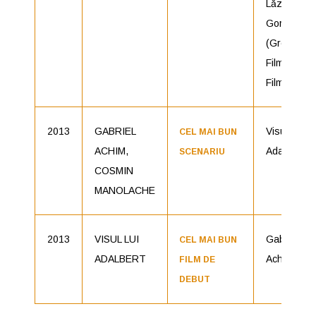
Lăzurean-
Gorgan
(Green
Film, 4Proo
Film)
2013
GABRIEL
Visul lui
CEL MAI BUN
ACHIM,
Adalbert
SCENARIU
COSMIN
MANOLACHE
2013
VISUL LUI
Gabriel
CEL MAI BUN
ADALBERT
Achim
FILM DE
DEBUT