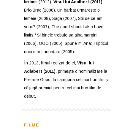
fierbinți (2012),
Visul lui Adalbert (2011)
,
Bric-Brac (2008), Un bărbat urmărește o
femeie (2008), Saga (2007), Stii de ce-am
venit? (2007), The good should also have
limits / Si binele trebuie sa aiba margini
(2006), OOO (2005), Spune-mi Ana: Tripticul
unei morți anunțate (2005).
În 2013, filmul regizat de el,
Visul lui
Adlabert (2011)
, primește o nominalizare la
Premiile Gopo, la categoria cel mai bun film și
câștigă premiul pentru cel mai bun film de
debut.
FILME