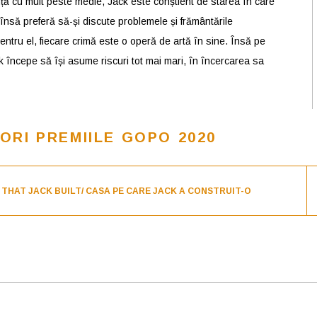
ență cu mult peste medie, Jack este conștient de starea în care
însă preferă să-și discute problemele și frământările
entru el, fiecare crimă este o operă de artă în sine. Însă pe
ck începe să își asume riscuri tot mai mari, în încercarea sa
ORI PREMIILE GOPO 2020
THAT JACK BUILT/ CASA PE CARE JACK A CONSTRUIT-O