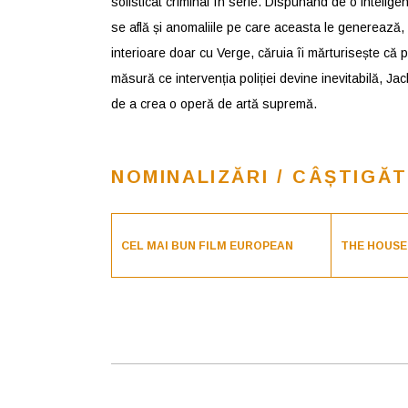
sofisticat criminal în serie. Dispunând de o intelig
se află și anomaliile pe care aceasta le generează, 
interioare doar cu Verge, căruia îi mărturisește că p
măsură ce intervenția poliției devine inevitabilă, Ja
de a crea o operă de artă supremă.
NOMINALIZĂRI / CÂȘTIGĂT
CEL MAI BUN FILM EUROPEAN
THE HOUSE 