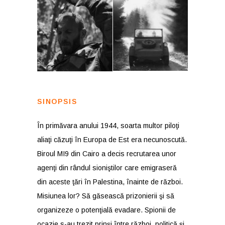
SINOPSIS
În primăvara anului 1944, soarta multor piloţi
aliaţi căzuţi în Europa de Est era necunoscută.
Biroul MI9 din Cairo a decis recrutarea unor
agenţi din rândul sioniştilor care emigraseră
din aceste ţări în Palestina, înainte de război.
Misiunea lor? Să găsească prizonierii şi să
organizeze o potenţială evadare. Spionii de
ocazie s-au trezit prinşi între război, politică şi