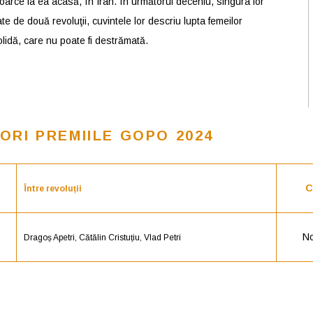
toarce la ea acasă, în Iran. În următorul deceniu, singura lor
e de două revoluţii, cuvintele lor descriu lupta femeilor
solidă, care nu poate fi destrămată.
ORI PREMIILE GOPO 2024
C
Între revoluții
No
Dragoș Apetri, Cătălin Cristuțiu, Vlad Petri