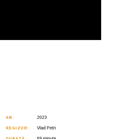
2023
AN:
Vlad Petri
REGIZOR:
69 minute
DURATĂ: