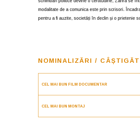
schimbări politice devine o certitudine, Zahra se în
modalitate de a comunica este prin scrisori. Încadrat
pentru a fi auzite, societăți în declin și o prietenie 
NOMINALIZĂRI / CÂȘTIGĂT
CEL MAI BUN FILM DOCUMENTAR
CEL MAI BUN MONTAJ