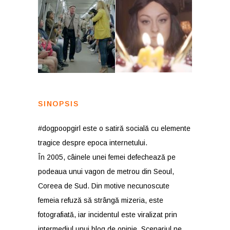
SINOPSIS
#dogpoopgirl este o satiră socială cu elemente
tragice despre epoca internetului.
În 2005, câinele unei femei defechează pe
podeaua unui vagon de metrou din Seoul,
Coreea de Sud. Din motive necunoscute
femeia refuză să strângă mizeria, este
fotografiată, iar incidentul este viralizat prin
intermediul unui blog de opinie. Scenariul ne