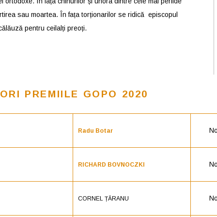
lei ortodoxe. În fața chinurilor și unora dintre cele mai perfide
tirea sau moartea. În fața torționarilor se ridică episcopul
călăuză pentru ceilalți preoți.
ORI PREMIILE GOPO 2020
No
Radu Botar
No
RICHARD BOVNOCZKI
No
CORNEL ȚĂRANU