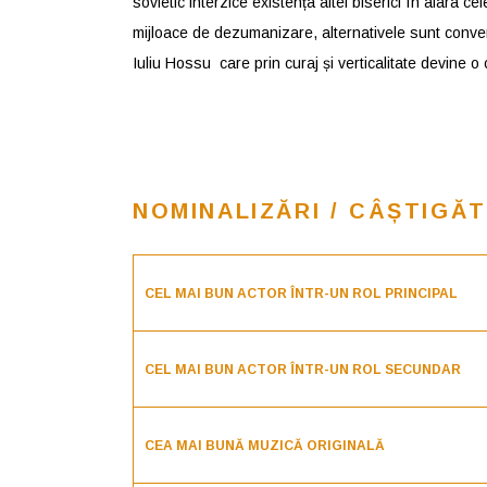
sovietic interzice existența altei biserici în afara ce
mijloace de dezumanizare, alternativele sunt conver
Iuliu Hossu care prin curaj și verticalitate devine o 
NOMINALIZĂRI / CÂȘTIGĂT
CEL MAI BUN ACTOR ÎNTR-UN ROL PRINCIPAL
CEL MAI BUN ACTOR ÎNTR-UN ROL SECUNDAR
CEA MAI BUNĂ MUZICĂ ORIGINALĂ