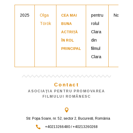
2025
Olga
pentru
Nominaliz
CEA MAI
Török
rolul
BUNA
Clara
ACTRIȚĂ
din
ÎN ROL
filmul
PRINCIPAL
Clara
Contact
ASOCIAŢIA PENTRU PROMOVAREA
FILMULUI ROMÂNESC
Str. Popa Soare, nr. 52, sector 2, Bucuresti, România
+40213266480 / +40213260268