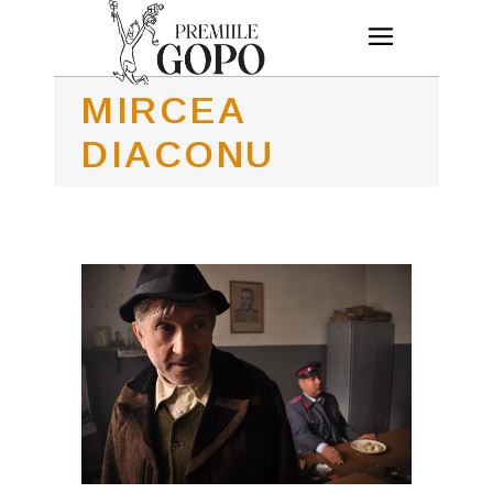
MIRCEA
DIACONU