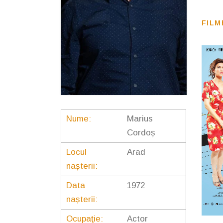
FILM
Nume:
Marius
Cordoș
Locul
Arad
nașterii:
Data
1972
nașterii:
Ocupaţie:
Actor