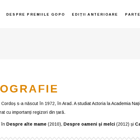
DESPRE PREMIILE GOPO
EDIȚII ANTERIOARE
PART
IOGRAFIE
 Cordoș s-a născut în 1972, în Arad. A studiat Actoria la Academia Națio
at cu importanți regizori din țară.
t în
Despre alte mame
(2010),
Despre oameni și melci
(2012) și
Ca