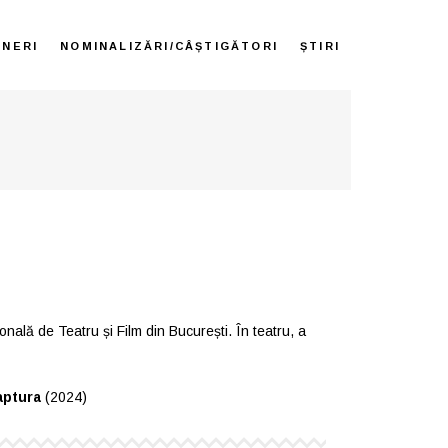
ENERI
NOMINALIZĂRI/CÂȘTIGĂTORI
ȘTIRI
nală de Teatru și Film din București. În teatru, a
ptura
(2024)