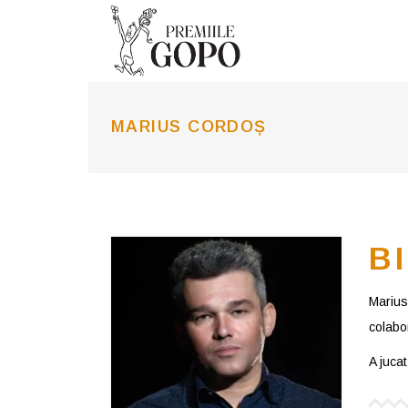
MARIUS CORDOȘ
B
Marius
colabor
A juca