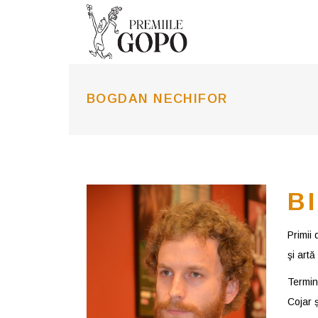
BOGDAN NECHIFOR
B
Primii 
şi art
Termină
Cojar ș