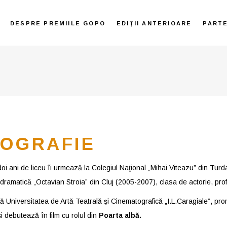
DESPRE PREMIILE GOPO
EDIȚII ANTERIOARE
PART
IOGRAFIE
doi ani de liceu îi urmează la Colegiul Naţional „Mihai Viteazu” din Tur
ă dramatică „Octavian Stroia” din Cluj (2005-2007), clasa de actorie, pro
 Universitatea de Artă Teatrală şi Cinematografică „I.L.Caragiale”, prom
i debutează în film cu rolul din
Poarta albă.