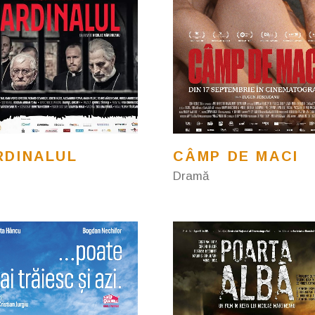
RDINALUL
CÂMP DE MACI
Dramă