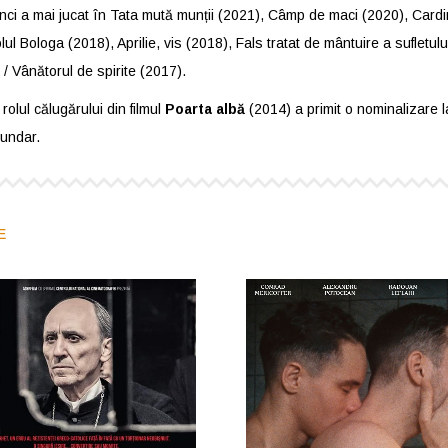
nci a mai jucat în Tata mută munții (2021), Câmp de maci (2020), Cardin
lul Bologa (2018), Aprilie, vis (2018), Fals tratat de mântuire a sufl
/ Vânătorul de spirite (2017).
rolul călugărului din filmul
Poarta albă
(2014) a primit o nominalizare l
cundar.
E