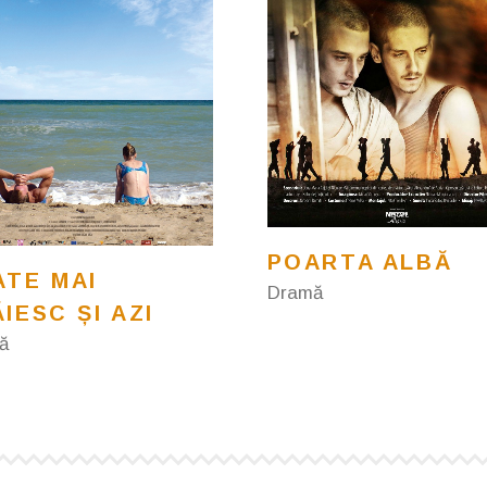
POARTA ALBĂ
ATE MAI
Dramă
IESC ȘI AZI
ă