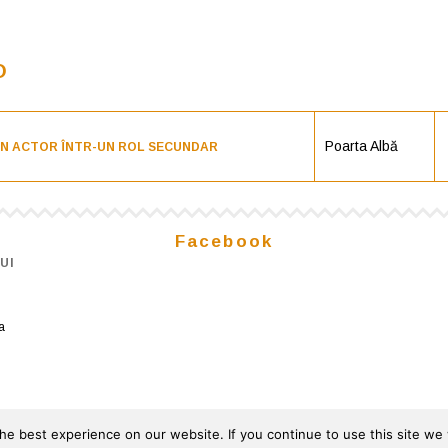
O
Poarta Albă
UN ACTOR ÎNTR-UN ROL SECUNDAR
Facebook
UI
a
© 2026
Powered by
Gemini Solutions
e best experience on our website. If you continue to use this site we w