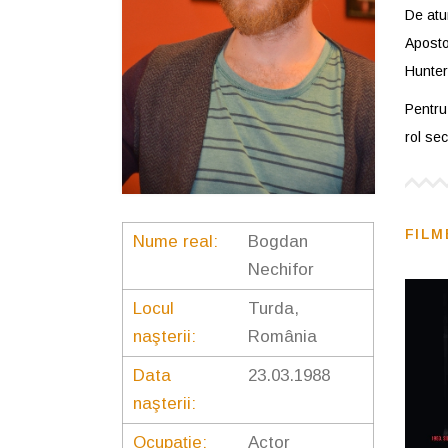
De atu
Aposto
Hunter 
Pentru 
rol se
FILM
Nume real:
Bogdan
Nechifor
Locul
Turda,
naşterii:
România
Data
23.03.1988
naşterii:
Ocupaţie:
Actor