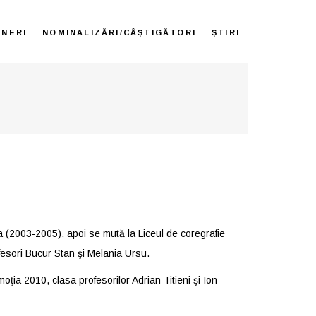
ENERI
NOMINALIZĂRI/CÂȘTIGĂTORI
ȘTIRI
da (2003-2005), apoi se mută la Liceul de coregrafie
fesori Bucur Stan şi Melania Ursu.
oţia 2010, clasa profesorilor Adrian Titieni şi Ion