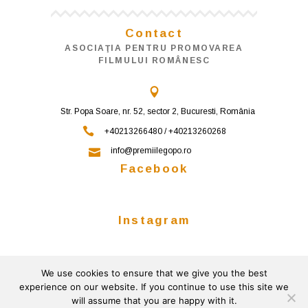
Contact
ASOCIAŢIA PENTRU PROMOVAREA
FILMULUI ROMÂNESC
Str. Popa Soare, nr. 52, sector 2, Bucuresti, România
+40213266480 / +40213260268
info@premiilegopo.ro
Facebook
Instagram
We use cookies to ensure that we give you the best
Follow on Instagram
experience on our website. If you continue to use this site we
will assume that you are happy with it.