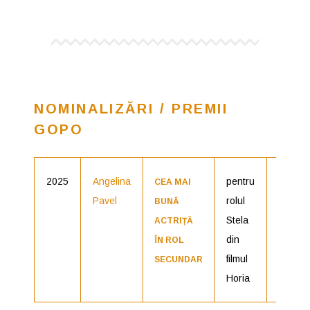
NOMINALIZĂRI / PREMII
GOPO
2025
Angelina
pentru
Nomina
CEA MAI
Pavel
rolul
BUNĂ
Stela
ACTRIȚĂ
din
ÎN ROL
filmul
SECUNDAR
Horia