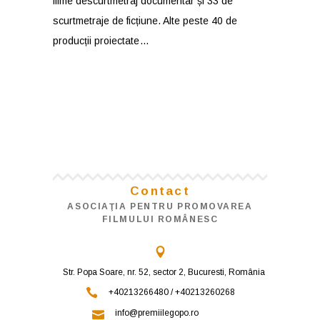
filme descurtmetraj documentar și 33 de
scurtmetraje de ficțiune. Alte peste 40 de
producții proiectate
Contact
ASOCIAŢIA PENTRU PROMOVAREA
FILMULUI ROMÂNESC
Str. Popa Soare, nr. 52, sector 2, Bucuresti, România
+40213266480 / +40213260268
info@premiilegopo.ro