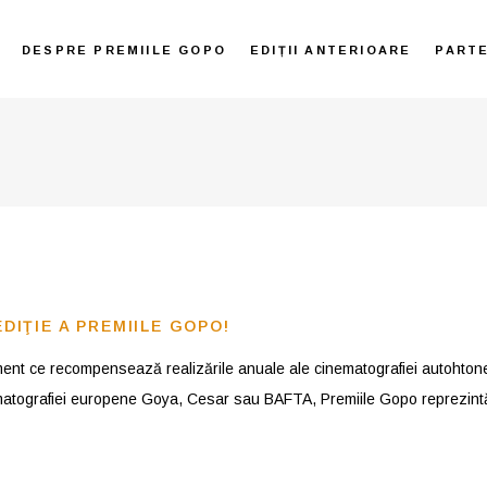
DESPRE PREMIILE GOPO
EDIȚII ANTERIOARE
PART
EDIŢIE A PREMIILE GOPO!
ment ce recompensează realizările anuale ale cinematografiei autohtone
matografiei europene Goya, Cesar sau BAFTA, Premiile Gopo reprezin