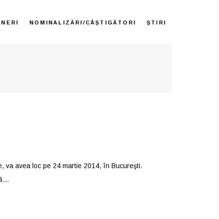
ENERI
NOMINALIZĂRI/CÂȘTIGĂTORI
ȘTIRI
, va avea loc pe 24 martie 2014, în Bucureşti.
tă