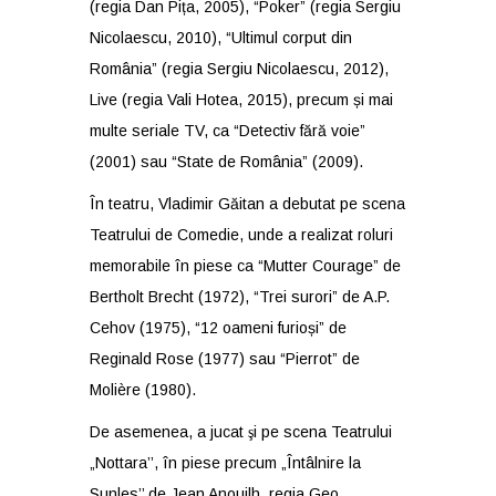
(regia Dan Pița, 2005), “Poker” (regia Sergiu
Nicolaescu, 2010), “Ultimul corput din
România” (regia Sergiu Nicolaescu, 2012),
Live (regia Vali Hotea, 2015), precum și mai
multe seriale TV, ca “Detectiv fără voie”
(2001) sau “State de România” (2009).
În teatru, Vladimir Găitan a debutat pe scena
Teatrului de Comedie, unde a realizat roluri
memorabile în piese ca “Mutter Courage” de
Bertholt Brecht (1972), “Trei surori” de A.P.
Cehov (1975), “12 oameni furioși” de
Reginald Rose (1977) sau “Pierrot” de
Molière (1980).
De asemenea, a jucat şi pe scena Teatrului
„Nottara’’, în piese precum „Întâlnire la
Sunles’’ de Jean Anouilh, regia Geo