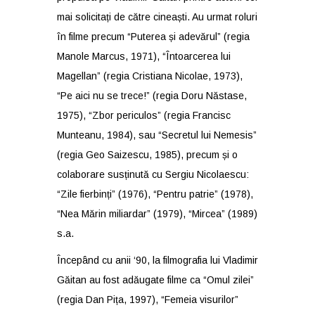
mai solicitați de către cineaști. Au urmat roluri
în filme precum “Puterea și adevărul” (regia
Manole Marcus, 1971), “Întoarcerea lui
Magellan” (regia Cristiana Nicolae, 1973),
“Pe aici nu se trece!” (regia Doru Năstase,
1975), “Zbor periculos” (regia Francisc
Munteanu, 1984), sau “Secretul lui Nemesis”
(regia Geo Saizescu, 1985), precum și o
colaborare susținută cu Sergiu Nicolaescu:
“Zile fierbinți” (1976), “Pentru patrie” (1978),
“Nea Mărin miliardar” (1979), “Mircea” (1989)
s.a.
Începând cu anii ‘90, la filmografia lui Vladimir
Găitan au fost adăugate filme ca “Omul zilei”
(regia Dan Pița, 1997), “Femeia visurilor”