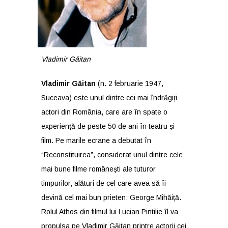
Vladimir Găitan
Vladimir Găitan
(n. 2 februarie 1947,
Suceava) este unul dintre cei mai îndrăgiți
actori din România, care are în spate o
experiență de peste 50 de ani în teatru și
film. Pe marile ecrane a debutat în
“Reconstituirea”, considerat unul dintre cele
mai bune filme românești ale tuturor
timpurilor, alături de cel care avea să îi
devină cel mai bun prieten: George Mihăiță.
Rolul Athos din filmul lui Lucian Pintilie îl va
propulsa pe Vladimir Găitan printre actorii cei