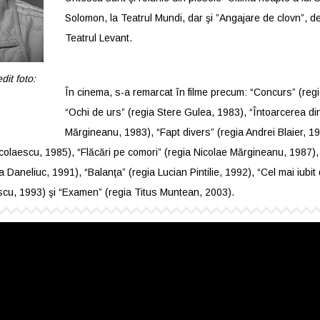
Solomon, la Teatrul Mundi, dar şi ”Angajare de clovn”, de
Teatrul Levant.
dit foto:
În cinema, s-a remarcat în filme precum: “Concurs” (regi
“Ochi de urs” (regia Stere Gulea, 1983), “Întoarcerea din
Mărgineanu, 1983), “Fapt divers” (regia Andrei Blaier, 198
Nicolaescu, 1985), “Flăcări pe comori” (regia Nicolae Mărgineanu, 1987
 Daneliuc, 1991), “Balanţa” (regia Lucian Pintilie, 1992), “Cel mai iubit
scu, 1993) şi “Examen” (regia Titus Muntean, 2003).