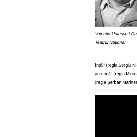
Valentin Uritescu | Cre
Teatrul Național
întâi” (regia Sergiu 
poruncă” (regia Mircea
(regia Şerban Marine