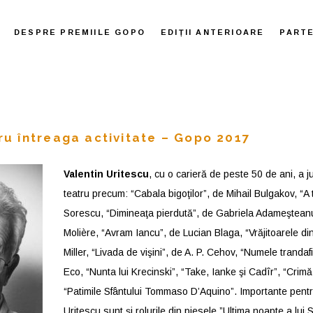
DESPRE PREMIILE GOPO
EDIȚII ANTERIOARE
PART
ru întreaga activitate – Gopo 2017
Valentin Uritescu
, cu o carieră de peste 50 de ani, a j
teatru precum: “Cabala bigoţilor”, de Mihail Bulgakov, “A 
Sorescu, “Dimineaţa pierdută”, de Gabriela Adameşteanu,
Molière, “Avram Iancu”, de Lucian Blaga, “Vrăjitoarele di
Miller, “Livada de vişini”, de A. P. Cehov, “Numele trandaf
Eco, “Nunta lui Krecinski”, “Take, Ianke şi Cadîr”, “Crim
“Patimile Sfântului Tommaso D’Aquino”. Importante pentru
Uritescu sunt şi rolurile din piesele ”Ultima noapte a lui