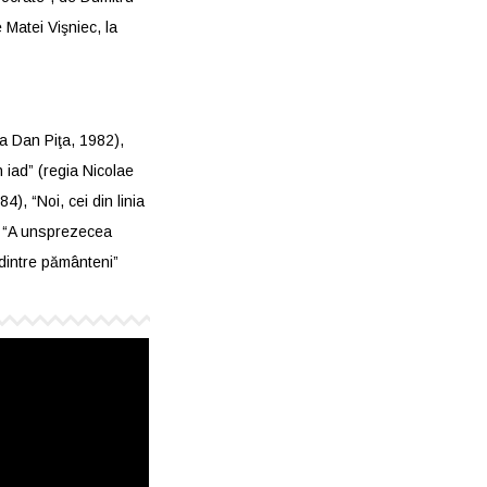
 Matei Vişniec, la
a Dan Piţa, 1982),
 iad” (regia Nicolae
4), “Noi, cei din linia
), “A unsprezecea
 dintre pământeni”