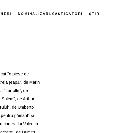
ENERI
NOMINALIZĂRI/CÂȘTIGĂTORI
ȘTIRI
ucat în piese de
treia ţeapă”, de Marin
 “Tartuffe”, de
n Salem”, de Arthur
irului”, de Umberto
ă pentru pământ” şi
 cariera lui Valentin
 Socrate”, de Dumitru