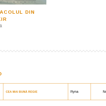
RACOLUL DIN
KIR
ă
O
Ryna
N
CEA MAI BUNĂ REGIE