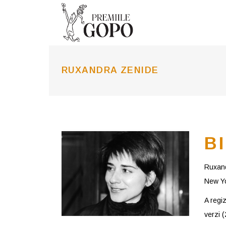
RUXANDRA ZENIDE
B
Ruxandr
New Yo
A regi
verzi 