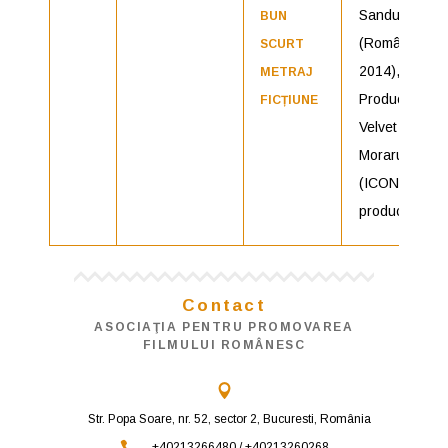
Sandu,
BUN
(România,
SCURT
2014),
METRAJ
Producător:
FICȚIUNE
Velvet
Moraru
(ICON
production)
Contact
ASOCIAŢIA PENTRU PROMOVAREA
FILMULUI ROMÂNESC
Str. Popa Soare, nr. 52, sector 2, Bucuresti, România
+40213266480 / +40213260268