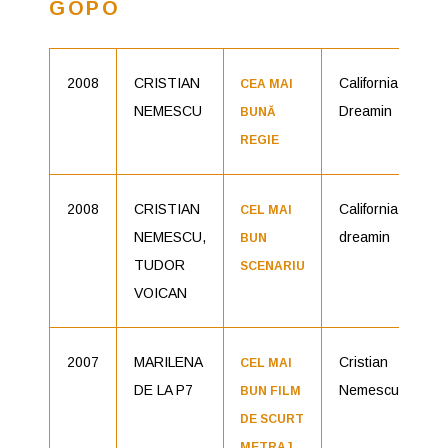
GOPO
2008
CRISTIAN
California
No
CEA MAI
NEMESCU
Dreamin
BUNĂ
REGIE
2008
CRISTIAN
California
C
CEL MAI
NEMESCU,
dreamin
BUN
TUDOR
SCENARIU
VOICAN
2007
MARILENA
Cristian
No
CEL MAI
DE LA P7
Nemescu
BUN FILM
DE SCURT
METRAJ