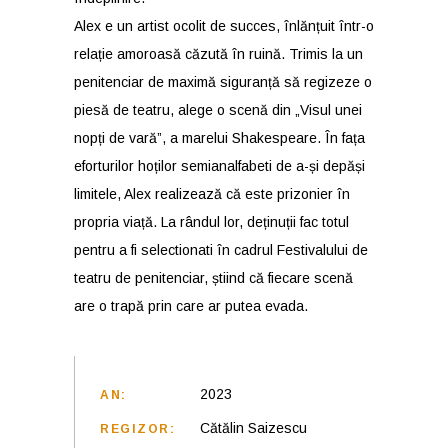
Alex e un artist ocolit de succes, înlănțuit într-o
relație amoroasă căzută în ruină. Trimis la un
penitenciar de maximă siguranță să regizeze o
piesă de teatru, alege o scenă din „Visul unei
nopți de vară”, a marelui Shakespeare. În fața
eforturilor hoților semianalfabeti de a-și depăși
limitele, Alex realizează că este prizonier în
propria viață. La rândul lor, deținuții fac totul
pentru a fi selectionati în cadrul Festivalului de
teatru de penitenciar, știind că fiecare scenă
are o trapă prin care ar putea evada.
2023
AN:
Cătălin Saizescu
REGIZOR: