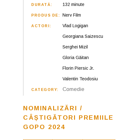
132 minute
DURATĂ:
Nerv Film
PRODUS DE:
Vlad Logigan
ACTORI:
Georgiana Saizescu
Serghei Mizil
Gloria Găitan
Florin Piersic Jr.
Valentin Teodosiu
Comedie
CATEGORY:
NOMINALIZĂRI /
CÂȘTIGĂTORI PREMIILE
GOPO 2024