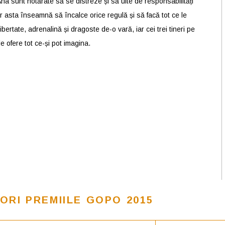
Ana sunt hotărâte să se distreze și să uite de responsabilități
iar asta înseamnă să încalce orice regulă și să facă tot ce le
ibertate, adrenalină și dragoste de-o vară, iar cei trei tineri pe
e ofere tot ce-și pot imagina.
ORI PREMIILE GOPO 2015