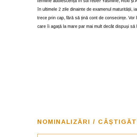
termine adolescența în stil rebel! Yasmine, Roxi și 
în ultimele 2 zile dinainte de examenul maturității, 
trece prin cap, fără să țină cont de consecințe. Vor l
care îi agață la mare par mai mult decât dispuși să l
NOMINALIZĂRI / CÂȘTIGĂT