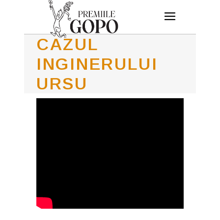
CAZUL
INGINERULUI
URSU