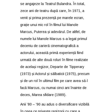
se angajeze la Teatrul Bulandra. În total,
zece ani de teatru după care, în 1971, a
venit și prima prezență pe marele ecran,
grație unui mic rol în filmul lui Manole
Marcus, Puterea și adevărul. De altfel, de
numele lui Manole Marcus s-a legat primul
deceniu de carieră cinematografică a
actorului, această primă experiență fiind
urmată de alte două roluri în filme realizate
de același regizor, Departe de Tipperary
(1973) și Actorul și sălbaticii (1975), precum
și de un rol în ultimul film pe care avea să-l
facă Marcus, cu numai cinci ani înainte de
deces, Marea sfidare (1989).
Anii ’80 – ’90 au adus o diversificare vizibilă
în ceea ce privește regizorii cu care a