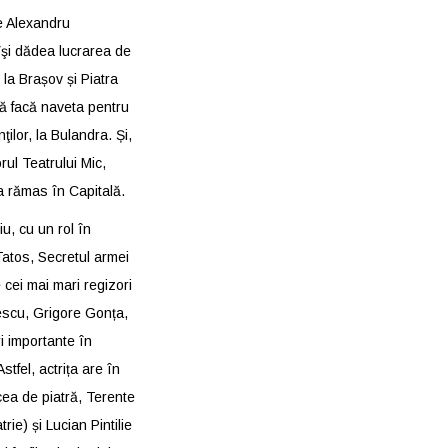
de Alexandru
îşi dădea lucrarea de
la Brașov și Piatra
ă facă naveta pentru
ţilor, la Bulandra. Și,
orul Teatrului Mic,
a rămas în Capitală.
u, cu un rol în
 Tatos, Secretul armei
 cei mai mari regizori
escu, Grigore Gonța,
i importante în
tfel, actrița are în
rucea de piatră, Terente
ie) și Lucian Pintilie