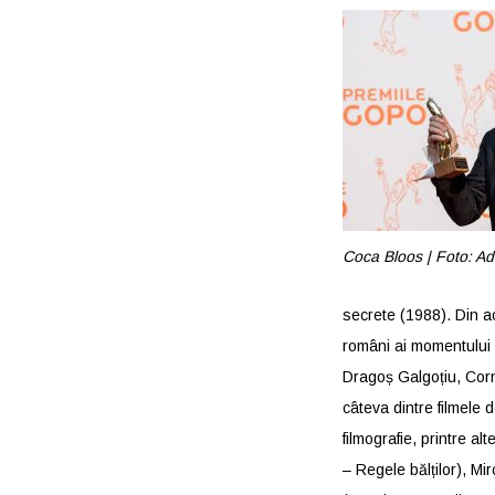
Coca Bloos | Foto: Ad
secrete (1988). Din ac
români ai momentului 
Dragoș Galgoțiu, Corn
câteva dintre filmele 
filmografie, printre al
– Regele bălților), Mi