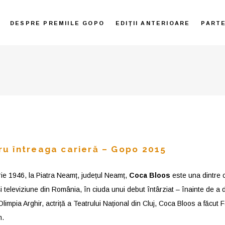
DESPRE PREMIILE GOPO
EDIȚII ANTERIOARE
PART
ru întreaga carieră – Gopo 2015
ie 1946, la Piatra Neamț, județul Neamț,
Coca Bloos
este una dintre c
 și televiziune din România, în ciuda unui debut întârziat – înainte de a d
 Olimpia Arghir, actriță a Teatrului Național din Cluj, Coca Bloos a făcut 
m.