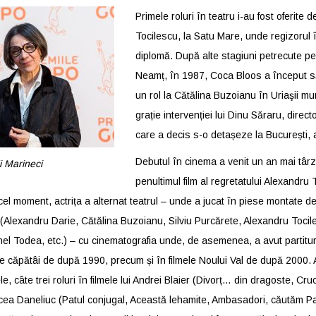
Primele roluri în teatru i-au fost oferite 
Tocilescu, la Satu Mare, unde regizorul 
diplomă. După alte stagiuni petrecute pe 
Neamț, în 1987, Coca Bloos a început s
un rol la Cătălina Buzoianu în Uriaşii mun
grație intervenției lui Dinu Săraru, direct
care a decis s-o detașeze la București, 
Debutul în cinema a venit un an mai târzi
i Marineci
penultimul film al regretatului Alexandru
el moment, actrița a alternat teatrul – unde a jucat în piese montate de
(Alexandru Darie, Cătălina Buzoianu, Silviu Purcărete, Alexandru Tocil
el Todea, etc.) – cu cinematografia unde, de asemenea, a avut partitur
de căpătâi de după 1990, precum și în filmele Noului Val de după 2000. As
tele, câte trei roluri în filmele lui Andrei Blaier (Divorț… din dragoste, C
rcea Daneliuc (Patul conjugal, Această lehamite, Ambasadori, căutăm Patr