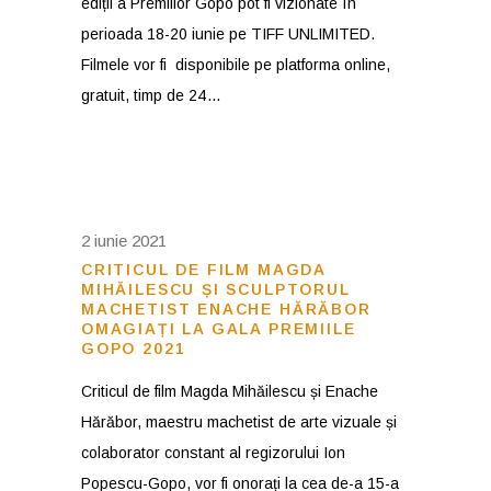
ediții a Premiilor Gopo pot fi vizionate în
perioada 18-20 iunie pe TIFF UNLIMITED.
Filmele vor fi disponibile pe platforma online,
gratuit, timp de 24
2 iunie 2021
CRITICUL DE FILM MAGDA
MIHĂILESCU ȘI SCULPTORUL
MACHETIST ENACHE HĂRĂBOR
OMAGIAȚI LA GALA PREMIILE
GOPO 2021
Criticul de film Magda Mihăilescu și Enache
Hărăbor, maestru machetist de arte vizuale și
colaborator constant al regizorului Ion
Popescu-Gopo, vor fi onorați la cea de-a 15-a