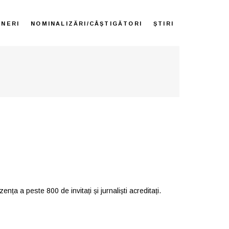
ENERI
NOMINALIZĂRI/CÂȘTIGĂTORI
ȘTIRI
nța a peste 800 de invitați și jurnaliști acreditați.