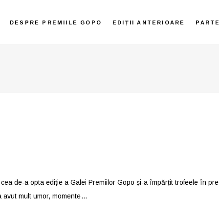
DESPRE PREMIILE GOPO
EDIȚII ANTERIOARE
PART
ea de-a opta ediție a Galei Premiilor Gopo și-a împărțit trofeele în preze
a avut mult umor, momente