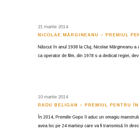
21 martie 2014
NICOLAE MĂRGINEANU – PREMIUL PEN
Nãscut în anul 1938 la Cluj, Nicolae Mărgineanu a ab
ca operator de film, din 1978 s-a dedicat regiei, dev
10 martie 2014
RADU BELIGAN – PREMIUL PENTRU Î
În 2014, Premiile Gopo îi aduc un omagiu maestrulu
avea loc pe 24 martieși care va fi transmisă în direct