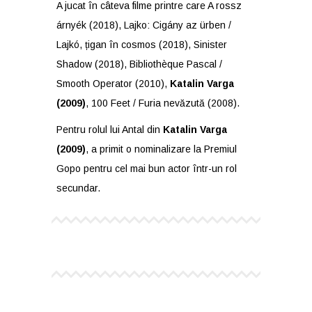
A jucat în câteva filme printre care A rossz
árnyék (2018), Lajko: Cigány az ürben /
Lajkó, țigan în cosmos (2018), Sinister
Shadow (2018), Bibliothèque Pascal /
Smooth Operator (2010),
Katalin Varga
(2009)
, 100 Feet / Furia nevăzută (2008).
Pentru rolul lui Antal din
Katalin Varga
(2009)
, a primit o nominalizare la Premiul
Gopo pentru cel mai bun actor într-un rol
secundar.