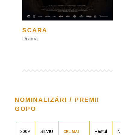
SCARA
Dramă
NOMINALIZĂRI / PREMII
GOPO
2009
SILVIU
Restul
Nominali
CEL MAI