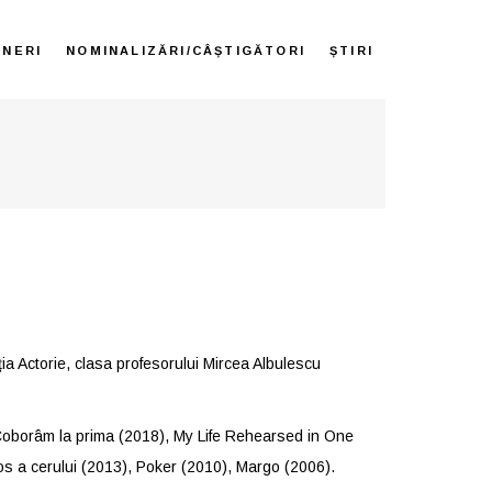
ENERI
NOMINALIZĂRI/CÂȘTIGĂTORI
ȘTIRI
ia Actorie, clasa profesorului Mircea Albulescu
 Coborâm la prima (2018), My Life Rehearsed in One
jos a cerului (2013), Poker (2010), Margo (2006).