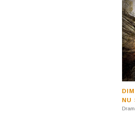
DI
NU 
Dram