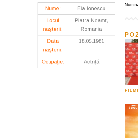
Nomina
Nume:
Ela Ionescu
Locul
Piatra Neamț,
naşterii:
Romania
PO
Data
18.05.1981
naşterii:
Ocupaţie:
Actriță
FILM