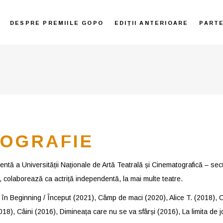
DESPRE PREMIILE GOPO
EDIȚII ANTERIOARE
PART
IOGRAFIE
ntă a Universității Naționale de Artă Teatrală și Cinematografică – secț
, colaborează ca actriță independentă, la mai multe teatre.
t în Beginning / Început (2021), Câmp de maci (2020), Alice T. (2018),
018), Câini (2016), Dimineața care nu se va sfârși (2016), La limita de 