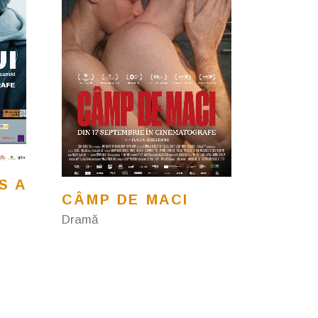
S A
CÂMP DE MACI
Dramă