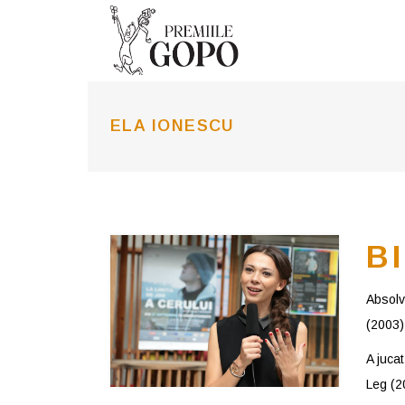
ELA IONESCU
B
Absolve
(2003)
A juca
Leg (2