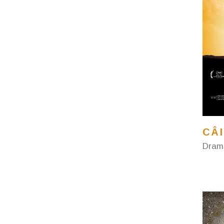
CÂI
Dram