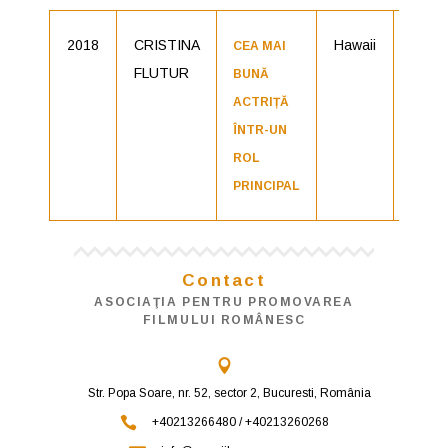
2018
CRISTINA
Hawaii
Nomin
CEA MAI
FLUTUR
BUNĂ
ACTRIȚĂ
ÎNTR-UN
ROL
PRINCIPAL
Contact
ASOCIAŢIA PENTRU PROMOVAREA
FILMULUI ROMÂNESC
Str. Popa Soare, nr. 52, sector 2, Bucuresti, România
+40213266480 / +40213260268