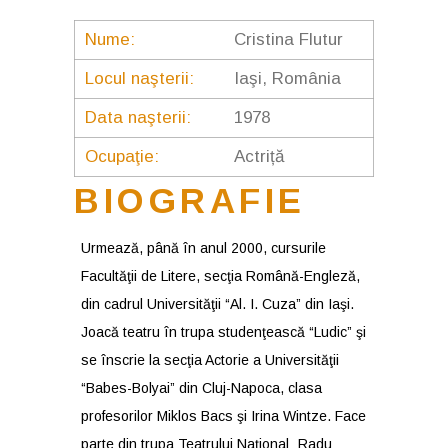
Nume:
Cristina Flutur
Locul naşterii:
Iaşi, România
Data naşterii:
1978
Ocupaţie:
Actriță
BIOGRAFIE
Urmează, până în anul 2000, cursurile
Facultăţii de Litere, secţia Română-Engleză,
din cadrul Universităţii “Al. I. Cuza” din Iaşi.
Joacă teatru în trupa studenţească “Ludic” şi
se înscrie la secţia Actorie a Universităţii
“Babes-Bolyai” din Cluj-Napoca, clasa
profesorilor Miklos Bacs şi Irina Wintze. Face
parte din trupa Teatrului Naţional „Radu