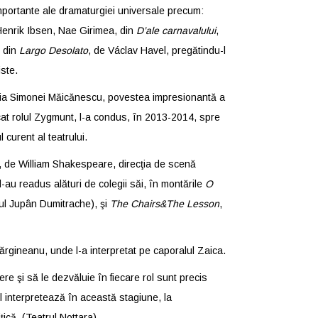
 importante ale dramaturgiei universale precum:
Henrik Ibsen, Nae Girimea, din
D’ale carnavalului
,
, din
Largo Desolato
, de Václav Havel, pregătindu-l
iste.
gia Simonei Măicănescu, povestea impresionantă a
a jucat rolul Zygmunt, l-a condus, în 2013-2014, spre
curent al teatrului.
, de William Shakespeare, direcţia de scenă
-au readus alături de colegii săi, în montările
O
lul Jupân Dumitrache), şi
The Chairs&The Lesson
,
Mărgineanu, unde l-a interpretat pe caporalul Zaica.
e şi să le dezvăluie în fiecare rol sunt precis
-l interpretează în această stagiune, la
ţică. (
Teatrul Nottara)