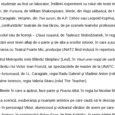
 studenţie au fost un laborator, întâlniri-experiment cu roluri din texte
n, din
Furtuna
, de William Shakespeare, Werle, din
Raţa sălbatică
, de 
 Caragiale, Verşinin, din
Trei surori
, de A.P. Cehov sau Leopold Kopřiva
„confruntările” teatrale de mai târziu, de pe scenele teatrelor profesion
colul său de licenţă –
Clasa noastră
, de Tadeusz Slobodzianek, în re
ării unor tineri aflaţi de-o parte şi de alta a ororilor istoriei, în care 
area cu Teatrul Foarte Mic, producţia UNATC fiind inclusă în repertoriul 
rul Metropolis este Blându’ tâmplaru’ (Leul), în
Visul unei nopţi de vară
nându-i lui Victor Ioan Frunză, iar spectacolele de master de la UNATC l
 furtunoasă,
de I.L. Caragiale, regia Radu Gabriel şi Vladimir Anton (ro
ène Ionesco, regia Valeria Sitaru (rolul The Teacher).
filmele în care a apărut, face parte şi
Poarta Albă
, în regia lui Nicolae 
a scenică, exuberanţa şi nuanţele artistice pe care caută să le descoper
e în personajul Viktor, alunecosul şi vicleanul vânător de avere pe care
l
Nottara
, în spectacolul
Poker Face
, de Petr Kolečko, în regia Adelei Bi