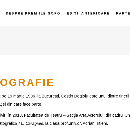
DESPRE PREMIILE GOPO
EDIȚII ANTERIOARE
PART
IOGRAFIE
pe 19 martie 1986, la Bucureşti, Costin Dogioiu este unul dintre tinerii a
iei din care face parte.
vit, în 2013, Facultatea de Teatru – Secţia Arta Actorului, din cadrul Uni
tografică
I.L. Caragiale
, la clasa prof.univ.dr. Adrian Titieni.