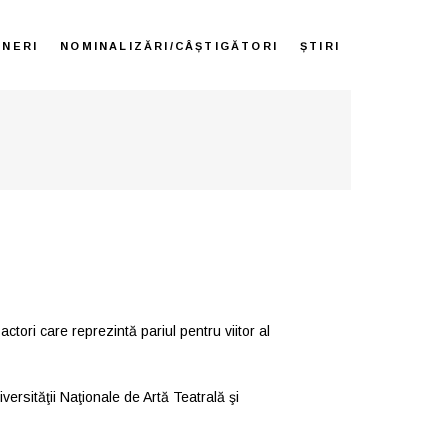
ENERI
NOMINALIZĂRI/CÂȘTIGĂTORI
ȘTIRI
ctori care reprezintă pariul pentru viitor al
versităţii Naţionale de Artă Teatrală şi