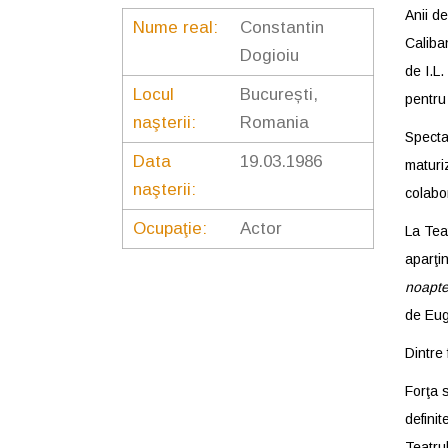
Anii de
Nume real:
Constantin
Caliba
Dogioiu
de I.L.
Locul
București,
pentru 
naşterii:
Romania
Specta
Data
19.03.1986
maturiz
naşterii:
colabor
Ocupaţie:
Actor
La Teat
aparţi
noapte
de Eug
Dintre 
Forţa s
definit
Teatru