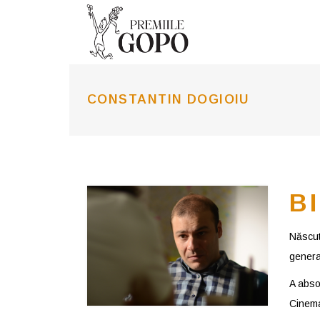
CONSTANTIN DOGIOIU
B
Născut 
generaţ
A absol
Cinema