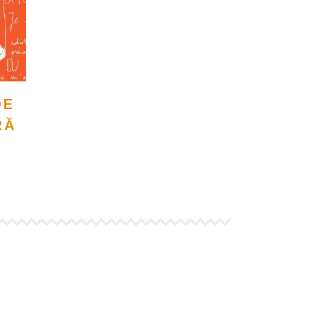
DE
RĂ